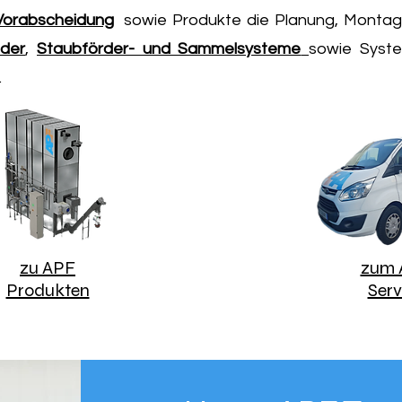
-Vorabscheidung
sowie Produkte die Planung, Montage
ider
,
Staubförder- und Sammelsysteme
sowie Syst
.
zu APF
zum 
Produkten
Serv