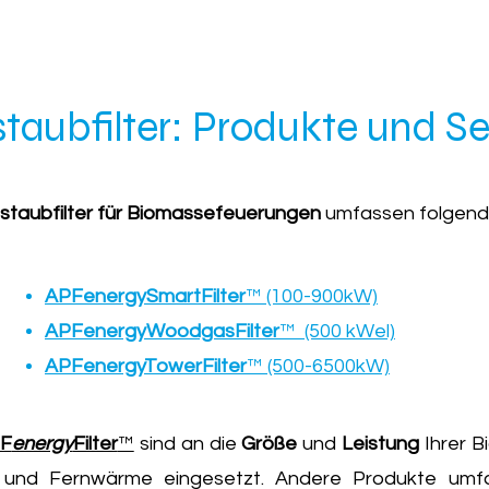
staubfilter: Produkte und Se
nstaubfilter für Biomassefeuerungen
umfassen folgende
APFenergySmartFilter
™ (100-900kW)
APFenergyWoodgasFilter
™ (500 kWel)
APFenergyTowerFilter
™ (500-6500kW)
F
energy
Filter
™
sind an die
Größe
und
Leistung
Ihrer 
 und Fernwärme eingesetzt. Andere Produkte umfa