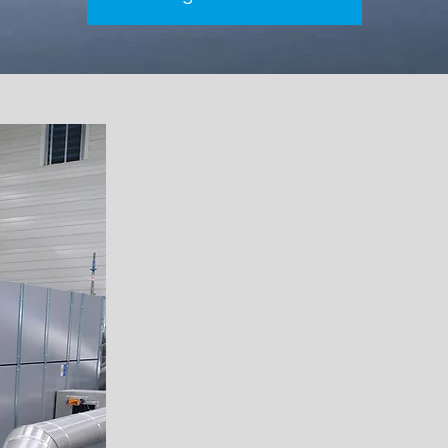
APF Advanced Particle Fil
elektrostatische Feinstaubfil
Anlagentechnik. Unser primäres Z
Produkte zur Rauchgasreinigung;