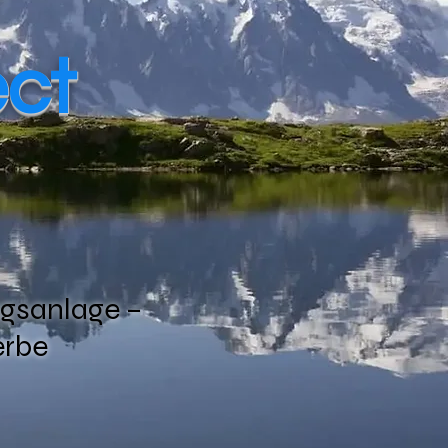
ect
ungsanlage –
erbe