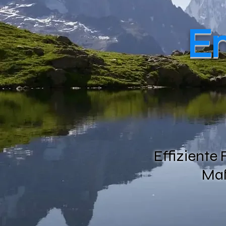
En
Effiziente 
Maß