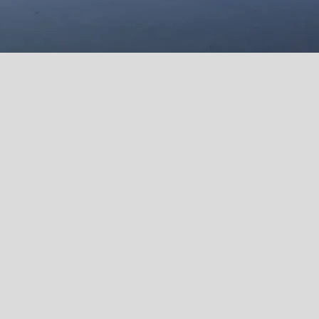
ters GmbH
ist Ihr Partner für
ter und Lösungen der industriellen
iel ist die Produktion erstklassiger
 für eine bessere Luftqualität. APF