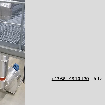
produziert
Feinstaubfilter fü
Gewerbe und Fernwärm
Effizienzsteigerung
u
Wärmerückgewinnung
. Unser
effiziente Reduktion der Emissi
prozessorientiert
ausgelegt, u
gerecht zu werden. Wir sind Ihr
hin zu regelmäßigen
Wartungen
+43 664 46 19 139
- Jetzt