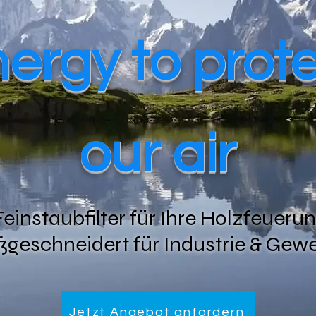
ergy to prot
our air
Feinstaubfilter für Ihre Holzfeuer
geschneidert für Industrie & Gew
Jetzt Angebot anfordern