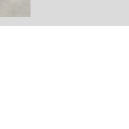
Ansprechpartner von der ersten Planung b
Gemeinsam bereiten wir den Weg für ei
Zukunft."