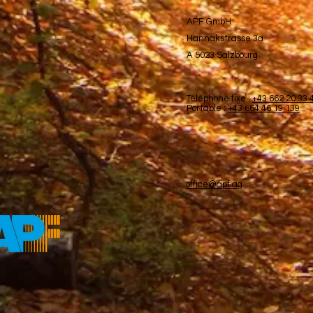
APF GmbH
Hannakstrasse 3a
A 5023 Salzbourg
Téléphone fixe :
+43 662 20 33 
Portable :
+43 664 46 19 139
office@apf.ag