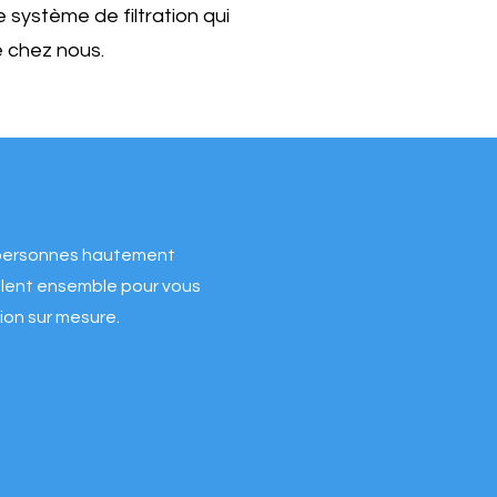
le système de filtration qui
 chez nous.
personnes hautement
illent ensemble pour vous
tion sur mesure.