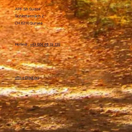
APF SA Suisse
Schlottermilch 2
CH 6210 Sursée
Hotline :
+43 664 46 19 139
office@apf.ag