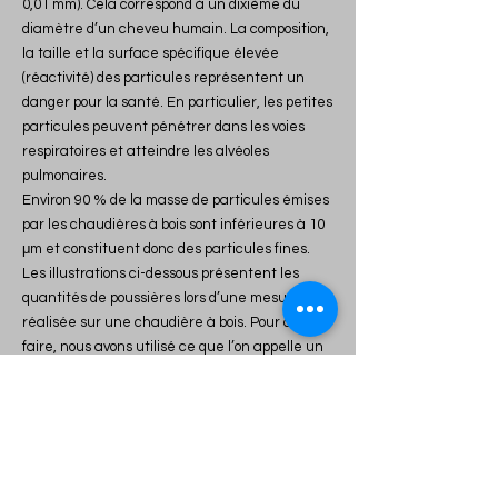
0,01 mm). Cela correspond à un dixième du
diamètre d’un cheveu humain. La composition,
la taille et la surface spécifique élevée
(réactivité) des particules représentent un
danger pour la santé. En particulier, les petites
particules peuvent pénétrer dans les voies
respiratoires et atteindre les alvéoles
pulmonaires.
Environ 90 % de la masse de particules émises
par les chaudières à bois sont inférieures à 10
μm et constituent donc des particules fines.
Les illustrations ci-dessous présentent les
quantités de poussières lors d’une mesure
réalisée sur une chaudière à bois. Pour ce
faire, nous avons utilisé ce que l’on appelle un
impacteur en cascade (impacteur Johnas II),
qui divise la poussière en trois tailles de
particules. Le filtre filtrant les particules < 2,5
μm comporte le plus de poussière
La fonction d’un filtre à particules est de ce fait