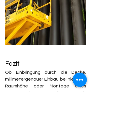
Fazit
Ob Einbringung durch die Decke, 
millimetergenauer Einbau bei niedriger 
Raumhöhe oder Montage eines 
großformatigen Filters in 
Bestandsgebäude – 
Feinstaubfilter-
Montage
 erfordert mehr als Technik. 
Sie verlangt Erfahrung, Weitblick und 
die Fähigkeit, auf die individuellen 
Bedingungen jeder Anlage 