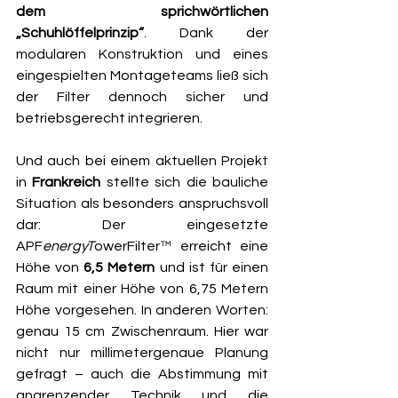
dem sprichwörtlichen 
„Schuhlöffelprinzip“
. Dank der 
modularen Konstruktion und eines 
eingespielten Montageteams ließ sich 
der Filter dennoch sicher und 
betriebsgerecht integrieren.
Und auch bei einem aktuellen Projekt 
in 
Frankreich 
stellte sich die bauliche 
Situation als besonders anspruchsvoll 
dar: Der eingesetzte 
APF
energyT
owerFilter™
erreicht eine 
Höhe von 
6,5 Metern
 und ist für einen 
Raum mit einer Höhe von 6,75 Metern 
Höhe vorgesehen. In anderen Worten: 
genau 15 cm Zwischenraum. Hier war 
nicht nur millimetergenaue Planung 
gefragt – auch die Abstimmung mit 
angrenzender Technik und die 