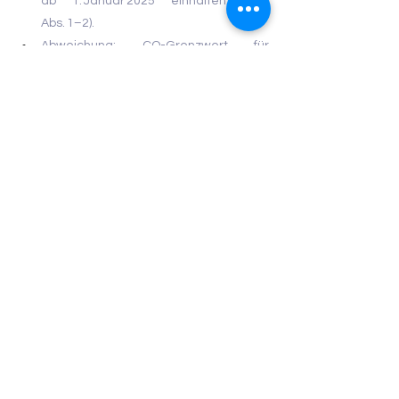
ab 1. Januar 2025 einhalten (§ 12 
Abs. 1–2).
Abweichung: CO-Grenzwert für 
bestehende Öl- und Gasfeuerungen 
bis 150 mg/m³ erlaubt – detailliert in 
Abs. 2 von § 12
Die 
Grenzwerte für alle 
Anlagentypen
 sind in Anlage 2 
(Neuanlagen) und Anlage 4 
(Bestandsanlagen) der 44. BImSchV 
gesetzlich geregelt.
Wie lässt sich die 44. 
BImSchV effizient 
erfüllen?
Trotz der verschärften Vorgaben lässt 
sich die Einhaltung der 44. BImSchV mit 