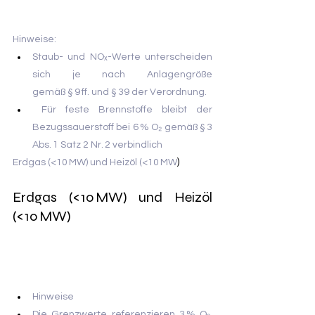
Hinweise:
Staub- und NOₓ-Werte unterscheiden 
sich je nach Anlagengröße 
gemäß § 9 ff. und § 39 der Verordnung.
 Für feste Brennstoffe bleibt der 
Bezugssauerstoff bei 6 % O₂ gemäß § 3 
Abs. 1 Satz 2 Nr. 2 verbindlich
)
Erdgas (<10 MW) und Heizöl (<10 MW
Erdgas (<10 MW) und Heizöl 
(<10 MW)
Hinweise
Die Grenzwerte referenzieren 3 % O₂, 